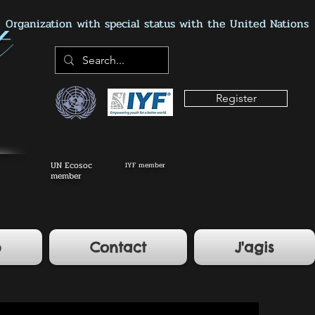
Organization with special status with the United Nations
Register
UN Ecosoc
IYF member
member
e
Contact
J'agis