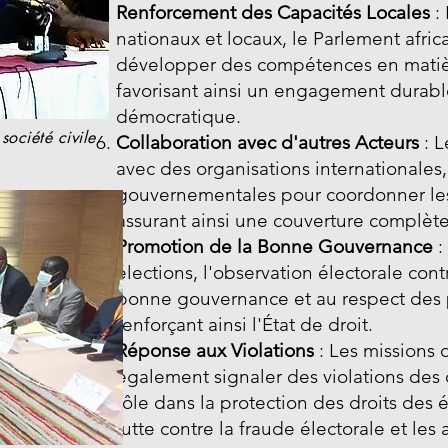
Renforcement des Capacités Locales
: 
nationaux et locaux, le Parlement africa
développer des compétences en matièr
favorisant ainsi un engagement durab
démocratique.
société civile
Collaboration avec d'autres Acteurs
: 
.
avec des organisations internationale
gouvernementales pour coordonner les 
assurant ainsi une couverture complète 
Promotion de la Bonne Gouvernance
:
élections, l'observation électorale con
bonne gouvernance et au respect des 
renforçant ainsi l'État de droit.
Réponse aux Violations
: Les missions
également signaler des violations des d
rôle dans la protection des droits des é
lutte contre la fraude électorale et les 