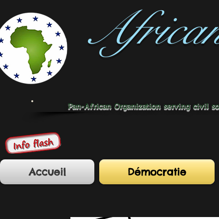
Africa
Pan-African Organization serving civil s
Accueil
Démocratie