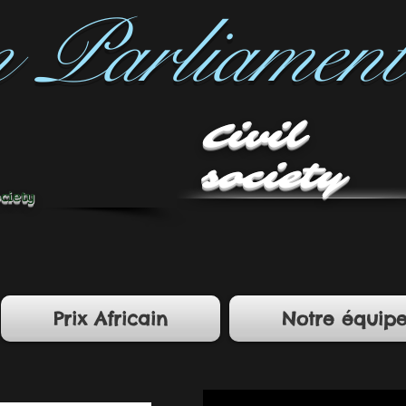
n Parliament
Civil
society
ociety
Prix Africain
Notre équip