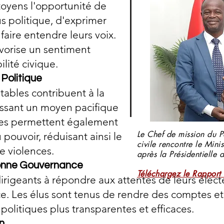
itoyens l'opportunité
de
s politique, d'exprimer
faire entendre leurs voix.
avorise un sentiment
lité civique.
 Politique
itables contribuent à la
nissant un moyen pacifique
Elles permettent également
Le Chef de mission du P
pouvoir, réduisant ainsi le
civile rencontre le Mini
e violences.
après la Présidentiell
onne Gouvernance
Téléchargez le Rapport
dirigeants à répondre aux attentes de leurs élect
e. Les élus sont tenus de rendre des comptes et d
politiques plus transparentes et efficaces.
n