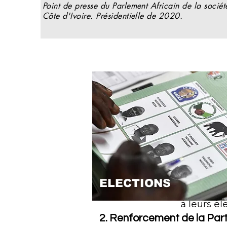
Point de presse du Parlement Africain de la société
Côte d'Ivoire. Présidentielle de 2020.
Les élections jo
démocratie, de l
Afrique qu'à l'éch
importance
Les élections so
exercent leur dr
participent act
ELECTIONS
légitimer le pouvo
à leurs électe
2. Renforcement de la Part