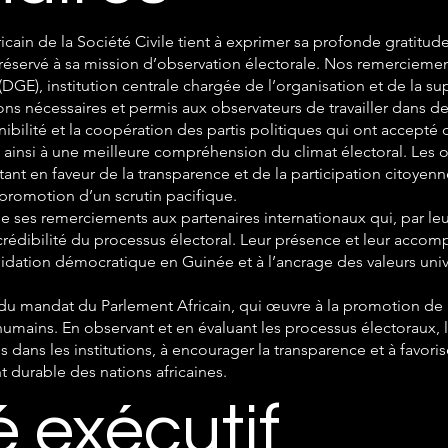
cain de la Société Civile tient à exprimer sa profonde gratitud
réservé à sa mission d’observation électorale. Nos remerciements
DGE), institution centrale chargée de l’organisation et de la su
tions nécessaires et permis aux observateurs de travailler dans 
bilité et la coopération des partis politiques qui ont accepté d
ainsi à une meilleure compréhension du climat électoral. Les or
nt en faveur de la transparence et de la participation citoyenne
a promotion d’un scrutin pacifique.
se ses remerciements aux partenaires internationaux qui, par leu
a crédibilité du processus électoral. Leur présence et leur ac
lidation démocratique en Guinée et à l’ancrage des valeurs un
 du mandat du Parlement Africain, qui œuvre à la promotion de l
humains. En observant et en évaluant les processus électoraux, 
 dans les institutions, à encourager la transparence et à favorise
durable des nations africaines.
 exécutif