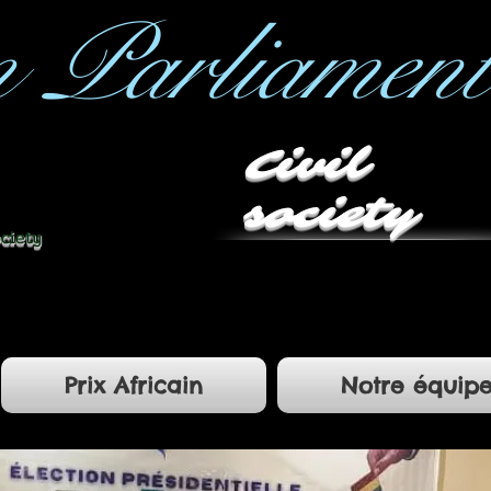
n Parliament
Civil
society
ociety
Prix Africain
Notre équip