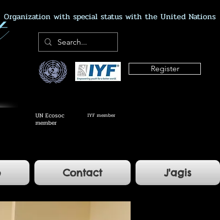
Organization with special status with the United Nations
Register
UN Ecosoc
IYF member
member
e
Contact
J'agis