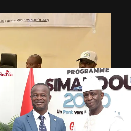
1. Introduction
La République de Guinée a organisé son élection pr
de la Direction Générale des Élections (DGE), con
du Code électoral. Ce scrutin, attendu par l’ensem
inscrit dans une dynamique de renforcement des 
de la stabilité nationale. Il a représenté un mome