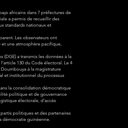
ays africains dans 7 préfectures de
iale a permis de recueillir des
ux standards nationaux et
parent. Les observateurs ont
te et une atmosphère pacifique,
ns (DGE) a transmis les données à la
’article 130 du Code électoral. Le 4
di Doumbouya à la magistrature
 et institutionnel du processus
 dans la consolidation démocratique
ilité politique et de gouvernance
gistique électorale, d’accès
rtis politiques et des partenaires
 la démocratie guinéenne.