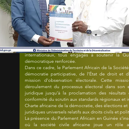
offrant aux électeurs l’opportunité d’exprimer libr
construction de l’avenir de la nation.
Le contexte dans lequel cette élection s’est tenu
traduisant la volonté du peuple guinéen de voir s’a
et transparent. Les autorités nationales, co
démocratique, ont affiché une détermination claire
à assurer la sérénité du scrutin. Cette mobilisa
implication notable des partis politiques, des orga
internationaux, tous engagés à soutenir la 
démocratique renforcée.
Dans ce cadre, le Parlement Africain de la Sociét
démocratie participative, de l’État de droit et
mission d’observation électorale. Cette missio
déroulement du processus électoral dans son e
juridique jusqu’à la proclamation des résultats d
conformité du scrutin aux standards régionaux et 
Charte africaine de la démocratie, des élections et
juridiques universels relatifs aux droits civils et poli
La présence du Parlement Africain en Guinée s’insc
où la société civile africaine joue un rôle 