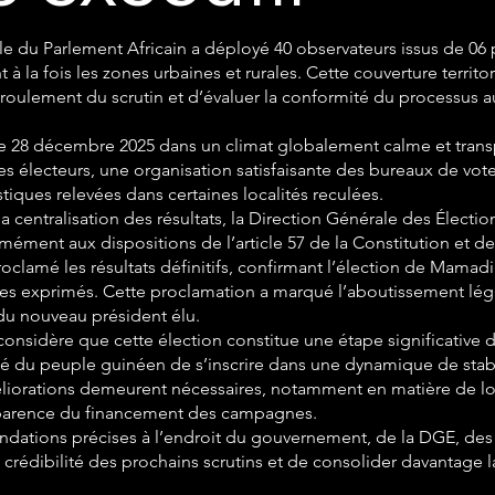
le du Parlement Africain a déployé 40 observateurs issus de 06 p
 la fois les zones urbaines et rurales. Cette couverture territor
roulement du scrutin et d’évaluer la conformité du processus a
u le 28 décembre 2025 dans un climat globalement calme et trans
es électeurs, une organisation satisfaisante des bureaux de vo
tiques relevées dans certaines localités reculées.
a centralisation des résultats, la Direction Générale des Électio
ent aux dispositions de l’article 57 de la Constitution et de l
roclamé les résultats définitifs, confirmant l’élection de Mama
es exprimés. Cette proclamation a marqué l’aboutissement légal
é du nouveau président élu.
considère que cette élection constitue une étape significative
onté du peuple guinéen de s’inscrire dans une dynamique de stab
méliorations demeurent nécessaires, notamment en matière de lo
sparence du financement des campagnes.
ations précises à l’endroit du gouvernement, de la DGE, des pa
la crédibilité des prochains scrutins et de consolider davantage