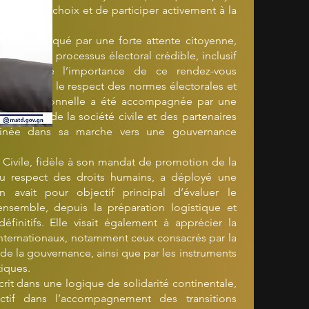
ement leur choix et de participer activement à la
e était marqué par une forte attente citoyenne,
ffirmer un processus électoral crédible, inclusif
nscientes de l’importance de ce rendez-vous
 à garantir le respect des normes électorales et
tion institutionnelle a été accompagnée par une
nisations de la société civile et des partenaires
Guinée dans sa marche vers une gouvernance
é Civile, fidèle à son mandat de promotion de la
 du respect des droits humains, a déployé une
n avait pour objectif principal d’évaluer le
nsemble, depuis la préparation logistique et
éfinitifs. Elle visait également à apprécier la
internationaux, notamment ceux consacrés par la
 de la gouvernance, ainsi que par les instruments
tiques.
rit dans une logique de solidarité continentale,
actif dans l’accompagnement des transitions