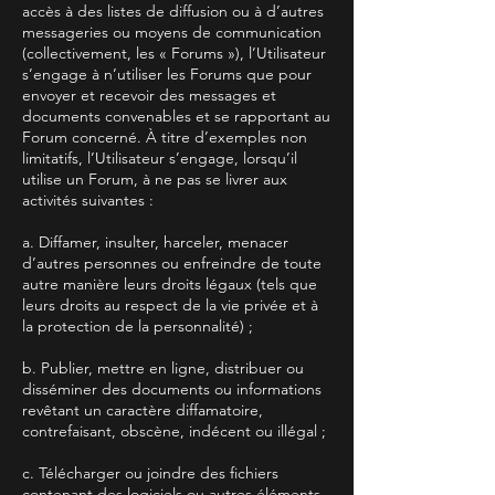
accès à des listes de diffusion ou à d’autres
messageries ou moyens de communication
(collectivement, les « Forums »), l’Utilisateur
s’engage à n’utiliser les Forums que pour
envoyer et recevoir des messages et
documents convenables et se rapportant au
Forum concerné. À titre d’exemples non
limitatifs, l’Utilisateur s’engage, lorsqu’il
utilise un Forum, à ne pas se livrer aux
activités suivantes :
a. Diffamer, insulter, harceler, menacer
d’autres personnes ou enfreindre de toute
autre manière leurs droits légaux (tels que
leurs droits au respect de la vie privée et à
la protection de la personnalité) ;
b. Publier, mettre en ligne, distribuer ou
disséminer des documents ou informations
revêtant un caractère diffamatoire,
contrefaisant, obscène, indécent ou illégal ;
c. Télécharger ou joindre des fichiers
contenant des logiciels ou autres éléments