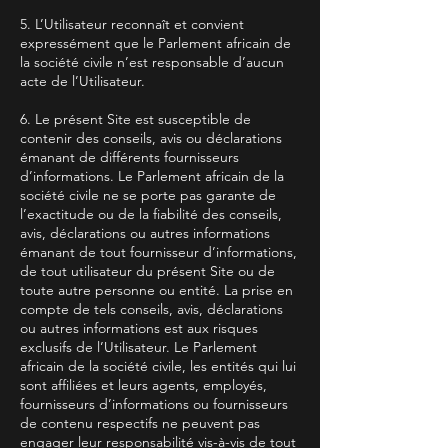
5. L’Utilisateur reconnaît et convient
expressément que le Parlement africain de
la société civile n’est responsable d’aucun
acte de l’Utilisateur.
6. Le présent Site est susceptible de
contenir des conseils, avis ou déclarations
émanant de différents fournisseurs
d’informations. Le Parlement africain de la
société civile ne se porte pas garante de
l’exactitude ou de la fiabilité des conseils,
avis, déclarations ou autres informations
émanant de tout fournisseur d’informations,
de tout utilisateur du présent Site ou de
toute autre personne ou entité. La prise en
compte de tels conseils, avis, déclarations
ou autres informations est aux risques
exclusifs de l’Utilisateur. Le Parlement
africain de la société civile, les entités qui lui
sont affiliées et leurs agents, employés,
fournisseurs d’informations ou fournisseurs
de contenu respectifs ne peuvent pas
engager leur responsabilité vis-à-vis de tout