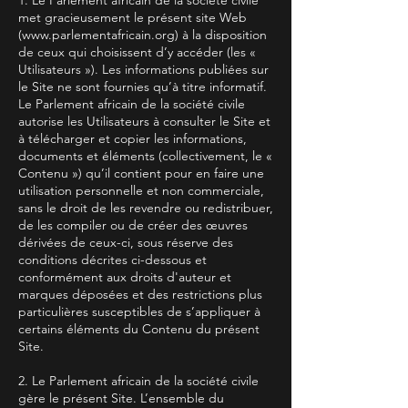
1. Le Parlement africain de la société civile
met gracieusement le présent site Web
(
www.parlementafricain.org
) à la disposition
de ceux qui choisissent d’y accéder (les «
Utilisateurs »). Les informations publiées sur
le Site ne sont fournies qu’à titre informatif.
Le Parlement africain de la société civile
autorise les Utilisateurs à consulter le Site et
à télécharger et copier les informations,
documents et éléments (collectivement, le «
Contenu ») qu’il contient pour en faire une
utilisation personnelle et non commerciale,
sans le droit de les revendre ou redistribuer,
de les compiler ou de créer des œuvres
dérivées de ceux-ci, sous réserve des
conditions décrites ci-dessous et
conformément aux droits d'auteur et
marques déposées et des restrictions plus
particulières susceptibles de s’appliquer à
certains éléments du Contenu du présent
Site.
2. Le Parlement africain de la société civile
gère le présent Site. L’ensemble du