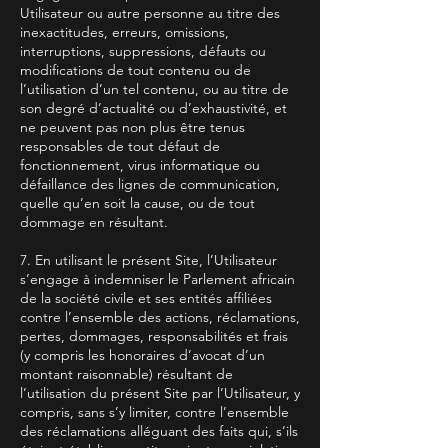
Utilisateur ou autre personne au titre des
inexactitudes, erreurs, omissions,
interruptions, suppressions, défauts ou
modifications de tout contenu ou de
l’utilisation d’un tel contenu, ou au titre de
son degré d’actualité ou d’exhaustivité, et
ne peuvent pas non plus être tenus
responsables de tout défaut de
fonctionnement, virus informatique ou
défaillance des lignes de communication,
quelle qu’en soit la cause, ou de tout
dommage en résultant.
7. En utilisant le présent Site, l’Utilisateur
s’engage à indemniser le Parlement africain
de la société civile et ses entités affiliées
contre l’ensemble des actions, réclamations,
pertes, dommages, responsabilités et frais
(y compris les honoraires d’avocat d’un
montant raisonnable) résultant de
l’utilisation du présent Site par l’Utilisateur, y
compris, sans s’y limiter, contre l’ensemble
des réclamations alléguant des faits qui, s’ils