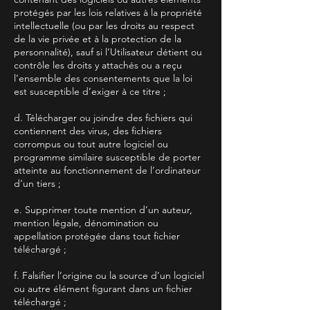
protégés par les lois relatives à la propriété
intellectuelle (ou par les droits au respect
de la vie privée et à la protection de la
personnalité), sauf si l’Utilisateur détient ou
contrôle les droits y attachés ou a reçu
l’ensemble des consentements que la loi
est susceptible d’exiger à ce titre ;
d. Télécharger ou joindre des fichiers qui
contiennent des virus, des fichiers
corrompus ou tout autre logiciel ou
programme similaire susceptible de porter
atteinte au fonctionnement de l’ordinateur
d’un tiers ;
e. Supprimer toute mention d’un auteur,
mention légale, dénomination ou
appellation protégée dans tout fichier
téléchargé ;
f. Falsifier l’origine ou la source d’un logiciel
ou autre élément figurant dans un fichier
téléchargé ;