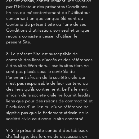
étaient établis, constitueraient une violation
par l’Utilisateur des présentes Conditions.
En cas de mécontentement de l’Utilisateur
concernant un quelconque élément du
Contenu du présent Site ou l’une de ses
Conditions d’utilisation, son seul et unique
recours consiste à cesser d’utiliser le
présent Site.
8. Le présent Site est susceptible de
contenir des liens d’accès et des références
à des sites Web tiers. Lesdits sites tiers ne
sont pas placés sous le contrôle du
Parlement africain de la société civile qui
n’est pas responsable de leur contenu ou
des liens qu’ils contiennent. Le Parlement
africain de la société civile ne fournit lesdits
liens que pour des raisons de commodité et
l’inclusion d’un lien ou d’une référence ne
signifie pas que le Parlement africain de la
société civile cautionne le site concerné.
9. Si le présent Site contient des tableaux
d’affichage, des forums de discussion, un