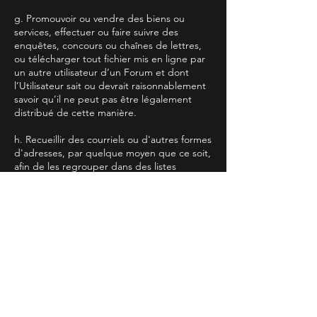
g. Promouvoir ou vendre des biens ou
services, effectuer ou faire suivre des
enquêtes, concours ou chaînes de lettres,
ou télécharger tout fichier mis en ligne par
un autre utilisateur d’un Forum et dont
l’Utilisateur sait ou devrait raisonnablement
savoir qu’il ne peut pas être légalement
distribué de cette manière.
h. Recueillir des courriels ou d'autres formes
d'adresses, par quelque moyen que ce soit,
afin de les regrouper dans des listes
destinées à être utilisées dans des envois
commerciaux ou non commerciaux.
10. L’Utilisateur reconnaît que tous les
Forums et groupes de discussion
constituent des communications publiques
et non pas privées. En outre, l’Utilisateur
reconnaît que les dialogues en ligne,
publications, conférences, courriers
électroniques et autres communications
émanant d’autres Utilisateurs ne sont pas