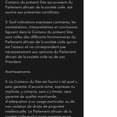
Contenu du présent Site qui provient du
Parlement africain de la société civile est
soumis aux présentes conditions.
3. Sauf indications expresses contraires, les
constatations, interprétations et conclusions
figurant dans le Contenu du présent Site
sont celles des différents fonctionnaires du
Parlement africain de la société civile qui en
est l'auteur et ne correspondent pas
nécessairement aux opinions du Parlement
africain de la société civile ou de son
Président.
Avertissements
4. Le Contenu du Site est fourni « tel quel »,
sans garantie d’aucune sorte, expresse ou
implicite, y compris, sans s’y limiter, sans
garantie de qualité marchande,
d’adéquation à un usage particulier ou de
non-violation de droits de propriété
intellectuelle. Le Parlement africain de la
société civile exclut toute garantie et ne