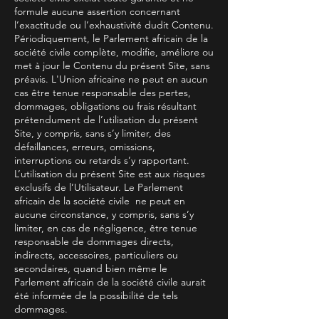
formule aucune assertion concernant
l’exactitude ou l’exhaustivité dudit Contenu.
Périodiquement, le Parlement africain de la
société civile complète, modifie, améliore ou
met à jour le Contenu du présent Site, sans
préavis. L'Union africaine ne peut en aucun
cas être tenue responsable des pertes,
dommages, obligations ou frais résultant
prétendument de l’utilisation du présent
Site, y compris, sans s’y limiter, des
défaillances, erreurs, omissions,
interruptions ou retards s’y rapportant.
L’utilisation du présent Site est aux risques
exclusifs de l’Utilisateur. Le Parlement
africain de la société civile ne peut en
aucune circonstance, y compris, sans s’y
limiter, en cas de négligence, être tenue
responsable de dommages directs,
indirects, accessoires, particuliers ou
secondaires, quand bien même le
Parlement africain de la société civile aurait
été informée de la possibilité de tels
dommages.