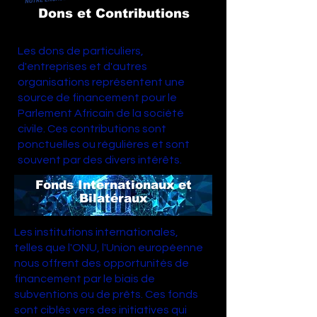
Dons et Contributions
Les dons de particuliers,
d'entreprises et d'autres
organisations représentent une
source de financement pour le
Parlement Africain de la société
civile. Ces contributions sont
ponctuelles ou régulières et sont
souvent par des divers intérêts.
Fonds Internationaux et
Bilatéraux
Les institutions internationales,
telles que l'ONU, l'Union européenne
nous offrent des opportunités de
financement par le biais de
subventions ou de prêts. Ces fonds
sont ciblés vers des initiatives qui