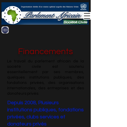
Financements
Le travail du parlement africain de la
société civile est soutenu
essentiellement par ses membres,
quelques institutions publiques, des
fondations privées, des organisations
internationales, des entreprises et des
donateurs privés.
Depuis 2008, Plusieurs
institutions publiques, fondations
privées, clubs services et
donateurs privés